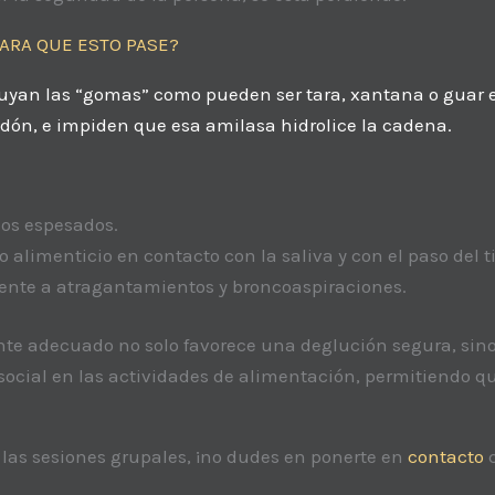
ARA QUE ESTO PASE?
cluyan las “gomas” como pueden ser tara, xantana o guar 
idón, e impiden que esa amilasa hidrolice la cadena.
dos espesados.
lo alimenticio en contacto con la saliva y con el paso del 
ente a atragantamientos y broncoaspiraciones.
sante adecuado no solo favorece una deglución segura, sin
ón social en las actividades de alimentación, permitiendo
.
 las sesiones grupales, ¡no dudes en ponerte en
contacto
c