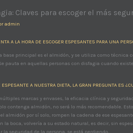
gia: Claves para escoger el más segu
or
admin
NTA A LA HORA DE ESCOGER ESPESANTES PARA UNA PERS
 base principal es el almidón, y se utiliza como técnica
 Se pauta en aquellas personas con disfagia cuando existe
 ESPESANTE A NUESTRA DIETA, LA GRAN PREGUNTA ES ¿
ltiples marcas y envases, la eficacia clínica y seguridad
lo contenga almidón, no será lo más recomendable. Esto 
 el almidón por sí solo, rompen la cadena de ese espesante
 la boca, volvería a su estado natural, es decir, sin espes
 la seguridad de la persona, se está perdiendo.