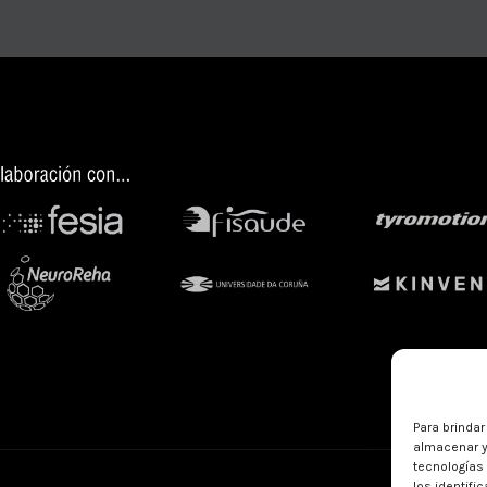
Para brindar
almacenar y
tecnologías
los identifi