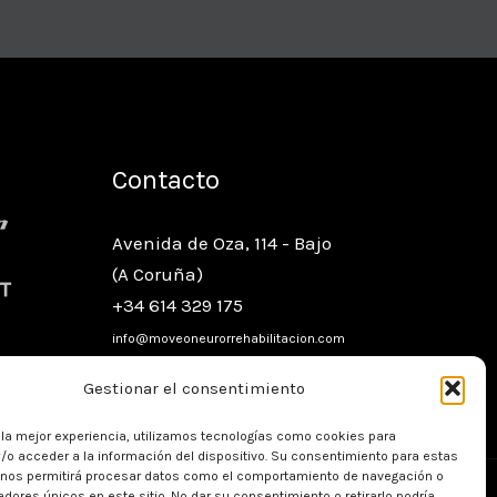
Contacto
Avenida de Oza, 114 - Bajo
(A Coruña)
+34 614 329 175
info@moveoneurorrehabilitacion.com
Reg. Sanitario: C-15-004958
Gestionar el consentimiento
 la mejor experiencia, utilizamos tecnologías como cookies para
/o acceder a la información del dispositivo. Su consentimiento para estas
 nos permitirá procesar datos como el comportamiento de navegación o
cadores únicos en este sitio. No dar su consentimiento o retirarlo podría